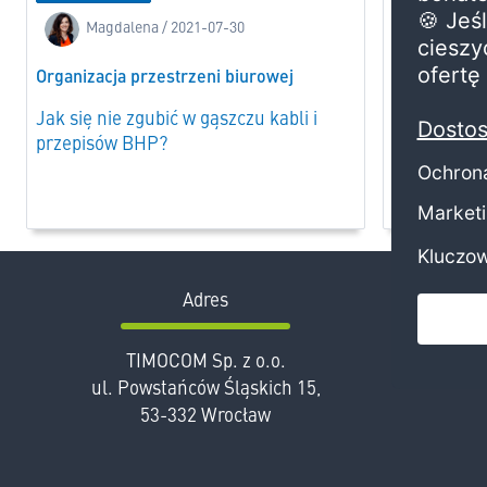
Dobre prakty
Magdalena / 2021-07-30
Magdal
Organizacja przestrzeni biurowej
Culture tra
Jak się nie zgubić w gąszczu kabli i
przepisów BHP?
Jak przekuć
realne doś
Adres
TIMOCOM Sp. z o.o.
wr
ul. Powstańców Śląskich 15,
53-332 Wrocław