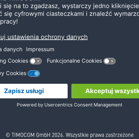
ki
Magdalena / 2021-02-19
ena / 2026-04-24
Jak czytać dokumenty aplika
ining w onboardingu
Właściwa lektura i selekcja
dokumentów aplikacyjnych 
 wartości organizacji w
fundament udanej rekrutacj
wiadczenie pracownika?
Kontakt
Nasza społecznoś
oclaw@timocom.com
facebook
instagra
linke
© TIMOCOM GmbH 2026. Wszystkie prawa zastrzeżone