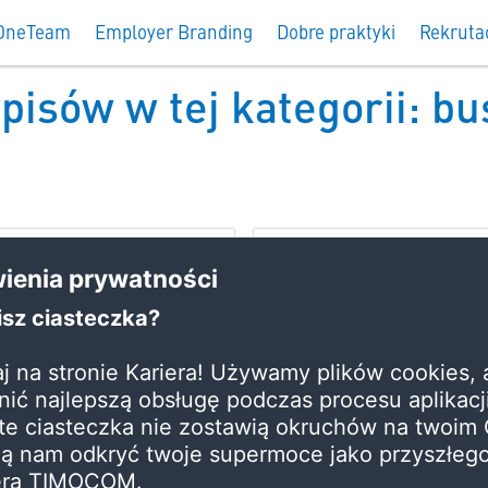
OneTeam
Employer Branding
Dobre praktyki
Rekruta
isów w tej kategorii: bu
Rekrutacja