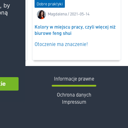
Dobre praktyki
Magdalena / 2021-05-14
cyjne?
Kolory w miejscu pracy, czyli więcej niż
biurowe feng shui
to
i!
Otoczenie ma znaczenie!
ć
Informacje prawne
Ochrona danych
m
din
Impressum