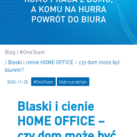
A KOMU NA HURRA
POWRÓT DO BIURA
Blog
#OneTeam
Tutaj:
Blaski i cienie HOME OFFICE – czy dom może być
biurem?
2020-11-20
#OneTeam
Dobre praktyki
Blaski i cienie
HOME OFFICE –
czy dom może być