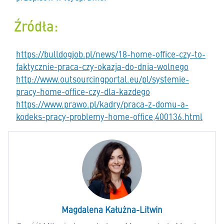
Źródła:
https://bulldogjob.pl/news/18-home-office-czy-to-
faktycznie-praca-czy-okazja-do-dnia-wolnego
http://www.outsourcingportal.eu/pl/systemie-
pracy-home-office-czy-dla-kazdego
https://www.prawo.pl/kadry/praca-z-domu-a-
kodeks-pracy-problemy-home-office,400136.html
Magdalena Kałużna-Litwin