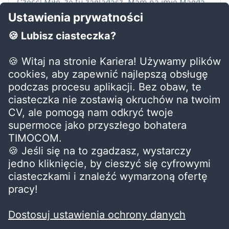
Cześć! Miło, że tu zaglądasz. Mam na imię Magda.
Z wykształcenia jestem socjologiem i
certyfikowanym HR biznes partnerem. Mam za
sobą wieloletnie doświadczenie w tzw. zasobach
ludzkich, ale nie lubię tego określenia. Praca z
zespołem i dla zespołu - to moje DNA. W
TIMOCOM, gdzie pracuję jako People & Culture
Team Leader, mówią na mnie HR Lady.
Adres
TIMOCOM Sp. z o.o.
ul. Powstańców Śląskich 15,
53-332 Wrocław
Kontakt