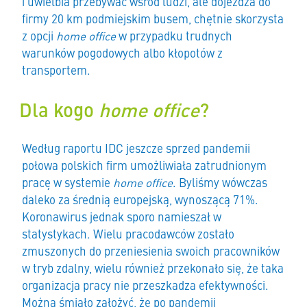
i uwielbia przebywać wśród ludzi, ale dojeżdża do
firmy 20 km podmiejskim busem, chętnie skorzysta
z opcji
home office
w przypadku trudnych
warunków pogodowych albo kłopotów z
transportem.
Dla kogo
home office
?
Według raportu IDC jeszcze sprzed pandemii
połowa polskich firm umożliwiała zatrudnionym
pracę w systemie
home office
. Byliśmy wówczas
daleko za średnią europejską, wynoszącą 71%.
Koronawirus jednak sporo namieszał w
statystykach. Wielu pracodawców zostało
zmuszonych do przeniesienia swoich pracowników
w tryb zdalny, wielu również przekonało się, że taka
organizacja pracy nie przeszkadza efektywności.
Można śmiało założyć, że po pandemii