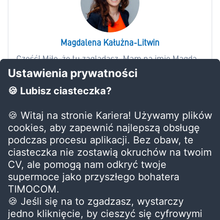
Magdalena Kałużna-Litwin
Cześć! Miło, że tu zaglądasz. Mam na imię Magda.
Z wykształcenia jestem socjologiem i
certyfikowanym HR biznes partnerem. Mam za
sobą wieloletnie doświadczenie w tzw. zasobach
ludzkich, ale nie lubię tego określenia. Praca z
zespołem i dla zespołu - to moje DNA. W
TIMOCOM, gdzie pracuję jako People & Culture
Team Leader, mówią na mnie HR Lady.
Adres
TIMOCOM Sp. z o.o.