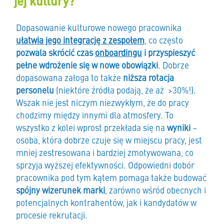
jej kultury?
Dopasowanie kulturowe nowego pracownika
ułatwia jego integrację z zespołem
, co często
pozwala skrócić czas
onboardingu
i przyspieszyć
pełne wdrożenie się w nowe obowiązki
. Dobrze
dopasowana załoga to także
niższa rotacja
personelu
(niektóre źródła podają, że aż >30%!).
Wszak nie jest niczym niezwykłym, że do pracy
chodzimy między innymi dla atmosfery. To
wszystko z kolei wprost przekłada się na
wyniki
–
osoba, która dobrze czuje się w miejscu pracy, jest
mniej zestresowana i bardziej zmotywowana, co
sprzyja wyższej efektywności. Odpowiedni dobór
pracownika pod tym kątem pomaga także budować
spójny wizerunek marki
, zarówno wśród obecnych i
potencjalnych kontrahentów, jak i kandydatów w
procesie rekrutacji.