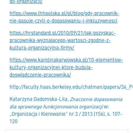
do-organizacji/
https://www.lhhpolska.pl/pl/blog/gdy-pracownik-
nie-pasuje-czyli-o-dopasowaniu-i-inkluzywnosci
https://hrstandard.pl/2010/09/21/jak-pozyskac-
pracownika-wyznajacego-wartosci-zgodne-z-
kultura-organizacyjna-firmy/
https://www.karolinakarwowska.pl/10-elementow-
kultury-organizacyjnej-ktore-buduja-
doswiadczenie-pracownika/
http://faculty.haas.berkeley.edu/chatman/papers/36_P
Katarzyna Gadomska-Lila
, Znaczenie dopasowania
dla sprawnego funkcjonowania organizacji
w:
„Organizacja i Kierowanie” nr 3 / 2013 (156), s. 107-
120