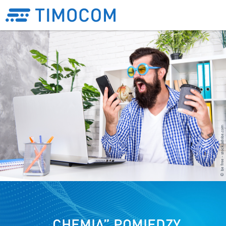
„CHEMIA” POMIĘDZY