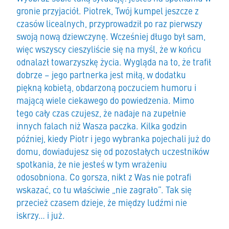
gronie przyjaciół. Piotrek, Twój kumpel jeszcze z
czasów licealnych, przyprowadził po raz pierwszy
swoją nową dziewczynę. Wcześniej długo był sam,
więc wszyscy cieszyliście się na myśl, że w końcu
odnalazł towarzyszkę życia. Wygląda na to, że trafił
dobrze – jego partnerka jest miłą, w dodatku
piękną kobietą, obdarzoną poczuciem humoru i
mającą wiele ciekawego do powiedzenia. Mimo
tego cały czas czujesz, że nadaje na zupełnie
innych falach niż Wasza paczka. Kilka godzin
później, kiedy Piotr i jego wybranka pojechali już do
domu, dowiadujesz się od pozostałych uczestników
spotkania, że nie jesteś w tym wrażeniu
odosobniona. Co gorsza, nikt z Was nie potrafi
wskazać, co tu właściwie „nie zagrało”. Tak się
przecież czasem dzieje, że między ludźmi nie
iskrzy… i już.