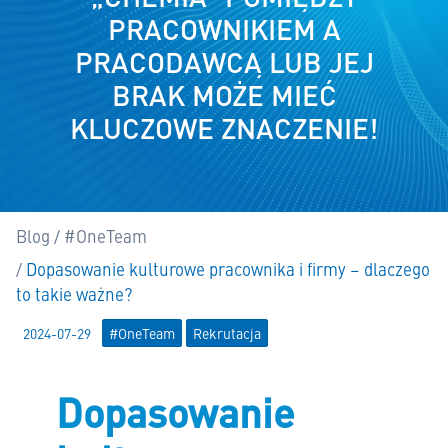
PRACOWNIKIEM A
PRACODAWCĄ LUB JEJ
BRAK MOŻE MIEĆ
KLUCZOWE ZNACZENIE!
Blog
#OneTeam
Tutaj:
Dopasowanie kulturowe pracownika i firmy – dlaczego
to takie ważne?
2024-07-29
#OneTeam
Rekrutacja
Dopasowanie