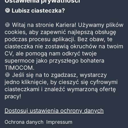
opowie Ci o stanowisku
i wyzwaniach, które na Ciebie
czekają.
Adres
TIMOCOM Sp. z o.o.
ul. Powstańców Śląskich 15,
53-332 Wrocław
Kontakt
wroclaw@timocom.com