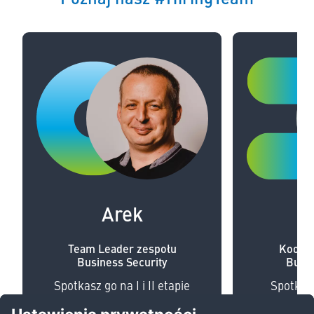
Arek
Team Leader zespołu
Koordy
Business Security
Busin
Spotkasz go na I i II etapie
Spotkasz
rekrutacji do działu BS. To Arek
rekrutacji,